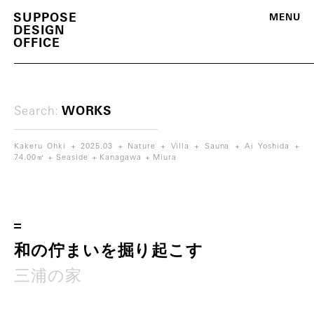
S
U
P
P
O
S
E
M
E
N
U
D
E
S
I
G
N
O
F
F
I
C
E
Search:
WORKS
Kakeru Ohki
2025.03
Nature
Villa
Sauna
Ai Yoshida
74.00㎡
Seaside
Kanagawa
Miura
m
o
r
e
和
の
佇
ま
い
を
掘
り
起
こ
す
三
浦
の
家