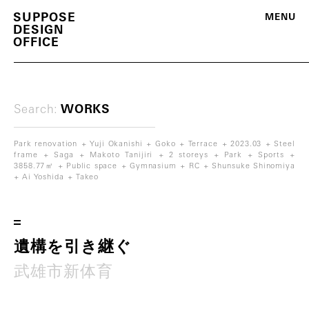
S
U
P
P
O
S
E
M
E
N
U
D
E
S
I
G
N
O
F
F
I
C
E
Search:
WORKS
Park renovation
Yuji Okanishi
Goko
Terrace
2023.03
Steel
frame
Saga
Makoto Tanijiri
2 storeys
Park
Sports
3858.77㎡
Public space
Gymnasium
RC
Shunsuke Shinomiya
Ai Yoshida
Takeo
m
o
r
e
遺
構
を
引
き
継
ぐ
武
雄
市
新
体
育