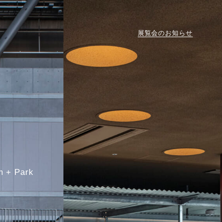
展
覧
会
の
お
知
ら
せ
m
Park