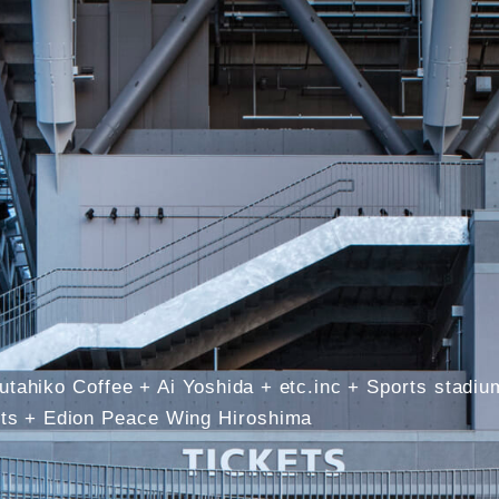
utahiko Coffee
Ai Yoshida
etc.inc
Sports stadiu
ts
Edion Peace Wing Hiroshima
more