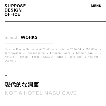
S
U
P
P
O
S
E
M
E
N
U
D
E
S
I
G
N
O
F
F
I
C
E
Search:
WORKS
Nasu
Pool
Sauna
Ai Yoshida
Hotel
2024.04
358.67㎡
Tatebayashi
Tobukensetsu
Lorenzo Sanna
Makoto Tanijiri
Nature
Tochigi
Farm
SOLSO
Arup
Asato Shoji
Nosight
Otawara
m
o
r
e
現
代
的
な
洞
窟
N
O
T
A
H
O
T
E
L
N
A
S
U
C
A
V
E