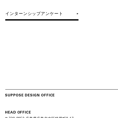
インターンシップアンケート
S
U
P
P
O
S
E
D
E
S
I
G
N
O
F
F
I
C
E
HEAD OFFICE