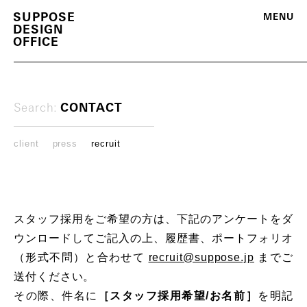
S
U
P
P
O
S
E
M
E
N
U
D
E
S
I
G
N
O
F
F
I
C
E
Search:
CONTACT
c
l
i
e
n
t
p
r
e
s
s
r
e
c
r
u
i
t
スタッフ採用をご希望の方は、下記のアンケートをダ
ウンロードしてご記入の上、履歴書、ポートフォリオ
（形式不問）と合わせて
recruit@suppose.jp
までご
送付ください。
その際、件名に
［スタッフ採用希望/お名前］
を明記