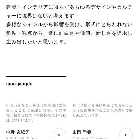
建築・インテリアに限らずあらゆるデザインやカルチ
ャーに境界はないと考えます。
多様なジャンルから影響を受け、形式にとらわれない
角度・観点から、常に面白さや価値、新しさを追求し
生み出したいと思います。
next people
いろいろなことをはじめる場に立ち
何より食べる喜びを感じてもらえる
会えることに感謝しつつ、その中
ような食事を作ることを意識して取
で、頼れる縁の下の力持ちであれれ
り組んでいます。
...
ばとおもいます。
...
中
野
友
紀
子
山
田
千
春
Y
u
k
i
k
o
N
a
k
a
n
o
C
h
i
h
a
r
u
Y
a
m
a
d
a