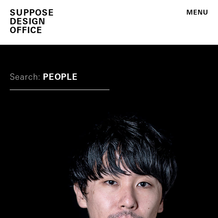
S
U
P
P
O
S
E
M
E
N
U
D
E
S
I
G
N
O
F
F
I
C
E
Search:
PEOPLE