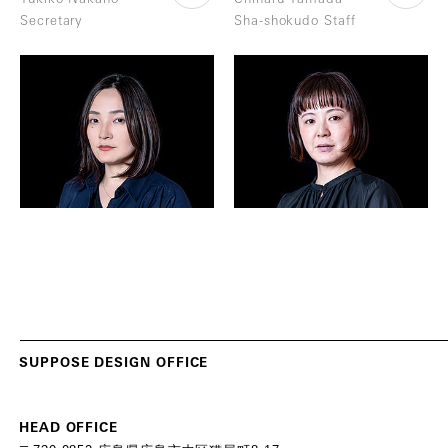
S
e
c
r
e
t
a
r
y
S
h
a
-
s
h
o
k
u
d
o
S
t
a
f
f
S
U
P
P
O
S
E
D
E
S
I
G
N
O
F
F
I
C
E
HEAD OFFICE