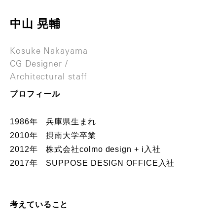
中
山
晃
輔
K
o
s
u
k
e
N
a
k
a
y
a
m
a
C
G
D
e
s
i
g
n
e
r
/
A
r
c
h
i
t
e
c
t
u
r
a
l
s
t
a
f
f
プロフィール
1986年 兵庫県生まれ
2010年 摂南大学卒業
2012年 株式会社colmo design + i入社
2017年 SUPPOSE DESIGN OFFICE入社
考えていること