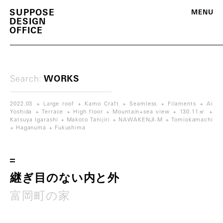
S
U
P
P
O
S
E
M
E
N
U
D
E
S
I
G
N
O
F
F
I
C
E
Search:
WORKS
2022.03
Large roof
Kamo Craft
Seamless
Filaments
Ai
Yoshida
Terrace
High floor
Mountain+sea view
130.11㎡
Katsuya Igarashi
Makoto Tanijiri
NAWAKENJI-M
Tomiokamachi
Haganuma
Fukushima
m
o
r
e
継
ぎ
目
の
な
い
内
と
外
富
岡
町
の
家