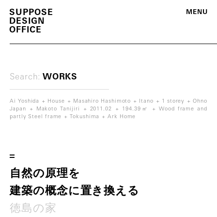
S
U
P
P
O
S
E
M
E
N
U
D
E
S
I
G
N
O
F
F
I
C
E
Search:
WORKS
Ai Yoshida
House
Masahiro Hashimoto
Itano
1 storey
Ohno
Japan
Makoto Tanijiri
2011.02
194.39㎡
Wood frame and
partly Steel frame
Tokushima
Ark Home
m
o
r
e
自
然
の
原
理
を
建
築
の
概
念
に
置
き
換
え
る
徳
島
の
家