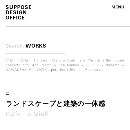
S
U
P
P
O
S
E
M
E
N
U
D
E
S
I
G
N
O
F
F
I
C
E
Search:
WORKS
218㎡
Café
1 storey
Makoto Tanijiri
Ai Yoshida
Reinforced
concrete and Steel frame
Den koubou
2006.12
Niihama
NAWAKENJI-M
JOW Corporation
Ehime
Restaurant
m
o
r
e
ラ
ン
ド
ス
ケ
ー
プ
と
建
築
の
一
体
感
C
a
f
e
L
a
M
i
e
l
l