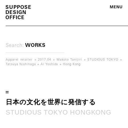
S
U
P
P
O
S
E
M
E
N
U
D
E
S
I
G
N
O
F
F
I
C
E
Search:
WORKS
Apparel retailer
2017.04
Makoto Tanijiri
STUDIOUS TOKYO
Tatsuya Nishinaga
Ai Yoshida
Hong Kong
m
o
r
e
日
本
の
文
化
を
世
界
に
発
信
す
る
S
T
U
D
I
O
U
S
T
O
K
Y
O
H
O
N
G
K
O
N
G