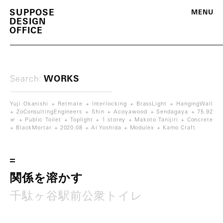
S
U
P
P
O
S
E
M
E
N
U
D
E
S
I
G
N
O
F
F
I
C
E
Search:
WORKS
Yuji Okanishi
Retmate
Interlocking
BrassLight
HangingWall
ZoConsultingEngineers
Shin
Acoyawood
Sendagaya
75.92
㎡
Public Toilet
Toplight
1 storey
Makoto Tanijiri
Concrete
BlackMortar
2020.08
Ai Yoshida
Modulex
Kamo Craft
m
o
r
e
関
係
を
溶
か
す
千
駄
ヶ
谷
駅
前
公
衆
ト
イ
レ