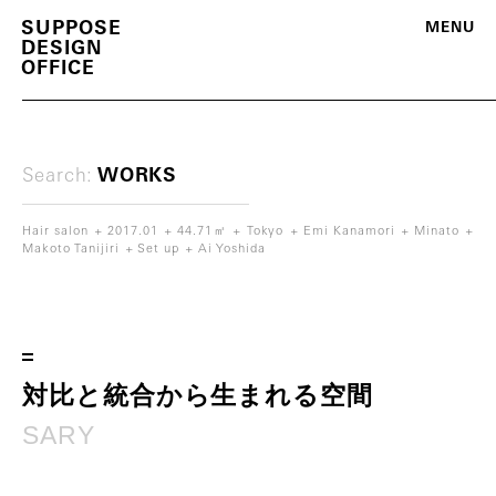
S
U
P
P
O
S
E
M
E
N
U
D
E
S
I
G
N
O
F
F
I
C
E
Search:
WORKS
Hair salon
2017.01
44.71㎡
Tokyo
Emi Kanamori
Minato
Makoto Tanijiri
Set up
Ai Yoshida
m
o
r
e
対
比
と
統
合
か
ら
生
ま
れ
る
空
間
S
A
R
Y