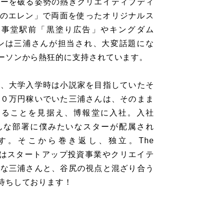
ブーを破る姿勢の熱きクリエイティブディ
きのエレン」で両面を使ったオリジナルス
議事堂駅前「黒塗り広告」やキングダム
ンは三浦さんが担当され、大変話題にな
ーソンから熱狂的に支持されています。
で、大学入学時は小説家を目指していたそ
００万円稼いでいた三浦さんは、そのまま
することを見据え、博報堂に入社。入社
んな部署に僕みたいなスターが配属され
す。そこから巻き返し、独立。The
上げ、現在はスタートアップ投資事業やクリエイテ
才な三浦さんと、谷尻の視点と混ざり合う
待ちしております！