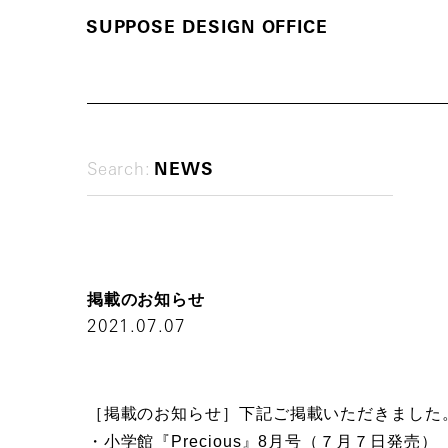
S
U
P
P
O
S
E
D
E
S
I
G
N
O
F
F
I
C
E
Search:
NEWS
掲
載
の
お
知
ら
せ
2021.07.07
［掲載のお知らせ］下記ご掲載いただきました
・小学館『Precious』8月号（７月７日発売