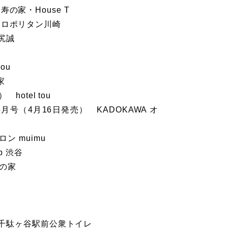
の家・House T
トロポリタン川崎
谷尻誠
ou
家
hotel tou
」5月号（4月16日発売） KADOKAWA オ
ン muimu
b 渋谷
高の家
5 4月号 千駄ヶ谷駅前公衆トイレ