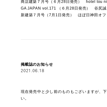
商店建築７月号（６月28日発売） hotel tou nishi
GA JAPAN vol.171 （６月28日発売） 谷
新建築７月号（7月1日発売） ほぼ日神田オフ
掲
載
誌
の
お
知
ら
せ
2021.06.18
現在発売中と少し前のものもございますが、
い。