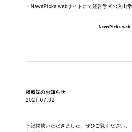
・NewsPicks webサイトにて経営学者の入
N
e
w
s
P
i
c
k
s
w
e
b
掲
載
誌
の
お
知
ら
せ
2021.07.02
下記掲載いただきました。ぜひご覧ください。