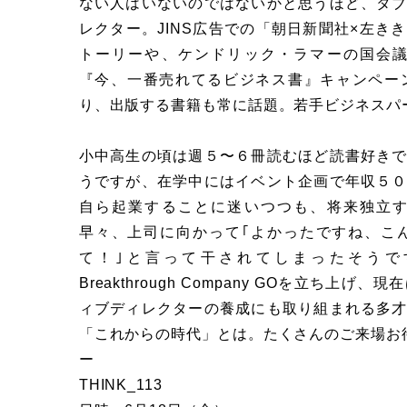
ない人はいないのではないかと思うほど、タ
レクター。JINS広告での「朝日新聞社×左き
トーリーや、ケンドリック・ラマーの国会
『今、一番売れてるビジネス書』キャンペー
り、出版する書籍も常に話題。若手ビジネスパ
小中高生の頃は週５〜６冊読むほど読書好き
うですが、在学中にはイベント企画で年収５
自ら起業することに迷いつつも、将来独立
早々、上司に向かって｢よかったですね、こ
て！｣と言って干されてしまったそうで
Breakthrough Company GOを立ち
ィブディレクターの養成にも取り組まれる多
「これからの時代」とは。たくさんのご来場お
ー
THINK_113