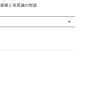
山章栄様と谷尻誠の対談