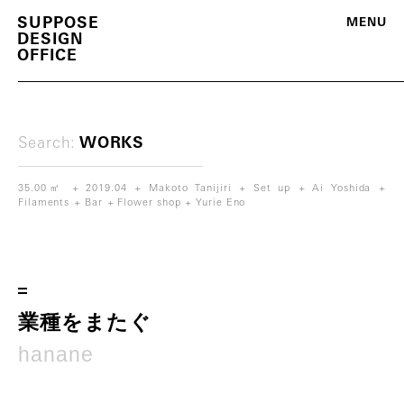
S
U
P
P
O
S
E
M
E
N
U
D
E
S
I
G
N
O
F
F
I
C
E
Search:
WORKS
35.00㎡
2019.04
Makoto Tanijiri
Set up
Ai Yoshida
Filaments
Bar
Flower shop
Yurie Eno
m
o
r
e
業
種
を
ま
た
ぐ
h
a
n
a
n
e